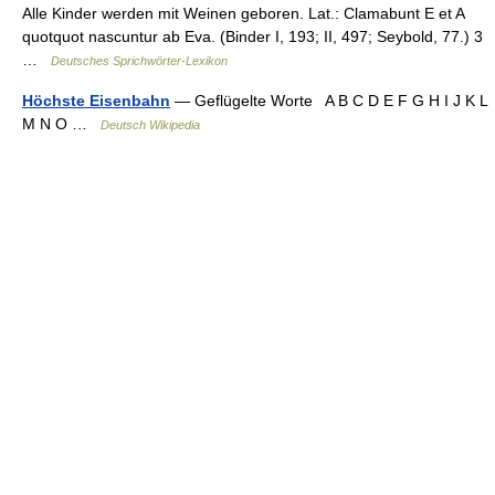
Alle Kinder werden mit Weinen geboren. Lat.: Clamabunt E et A
quotquot nascuntur ab Eva. (Binder I, 193; II, 497; Seybold, 77.) 3
…
Deutsches Sprichwörter-Lexikon
Höchste Eisenbahn
— Geflügelte Worte A B C D E F G H I J K L
M N O …
Deutsch Wikipedia