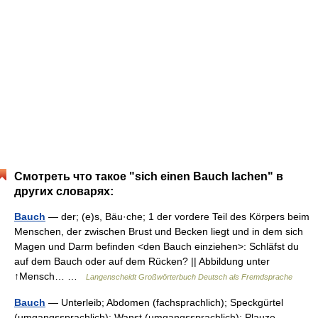
Смотреть что такое "sich einen Bauch lachen" в
других словарях:
Bauch
— der; (e)s, Bäu·che; 1 der vordere Teil des Körpers beim
Menschen, der zwischen Brust und Becken liegt und in dem sich
Magen und Darm befinden <den Bauch einziehen>: Schläfst du
auf dem Bauch oder auf dem Rücken? || Abbildung unter
↑Mensch… …
Langenscheidt Großwörterbuch Deutsch als Fremdsprache
Bauch
— Unterleib; Abdomen (fachsprachlich); Speckgürtel
(umgangssprachlich); Wanst (umgangssprachlich); Plauze