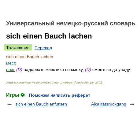
Универсальный немецко-русский словарь
sich einen Bauch lachen
Толкование
Перевод
sich einen Bauch lachen
мест.
разг.
(D)
надорвать животики со смеху,
(D)
смеяться до упаду
Универсальный немецко-русский словарь
.
Академик.ру
.
2011
.
Игры ⚽
Поможем написать реферат
sich einen Bauch anfuttern
Alkalitätsrückgang