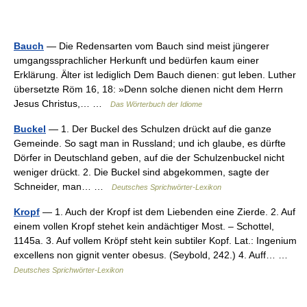
Bauch
— Die Redensarten vom Bauch sind meist jüngerer
umgangssprachlicher Herkunft und bedürfen kaum einer
Erklärung. Älter ist lediglich Dem Bauch dienen: gut leben. Luther
übersetzte Röm 16, 18: »Denn solche dienen nicht dem Herrn
Jesus Christus,… …
Das Wörterbuch der Idiome
Buckel
— 1. Der Buckel des Schulzen drückt auf die ganze
Gemeinde. So sagt man in Russland; und ich glaube, es dürfte
Dörfer in Deutschland geben, auf die der Schulzenbuckel nicht
weniger drückt. 2. Die Buckel sind abgekommen, sagte der
Schneider, man… …
Deutsches Sprichwörter-Lexikon
Kropf
— 1. Auch der Kropf ist dem Liebenden eine Zierde. 2. Auf
einem vollen Kropf stehet kein andächtiger Most. – Schottel,
1145a. 3. Auf vollem Kröpf steht kein subtiler Kopf. Lat.: Ingenium
excellens non gignit venter obesus. (Seybold, 242.) 4. Auff… …
Deutsches Sprichwörter-Lexikon