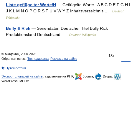
Liste geflügelter Worte/H
— Geflügelte Worte A B C D E F G H I
J K L M N O P Q R S T U V W Y Z Inhaltsverzeichnis …
Deutsch
Wikipedia
Bully & Rick
— Seriendaten Deutscher Titel Bully Rick
Produktionsland Deutschland …
Deutsch Wikipedia
© Академик, 2000-2026
18+
Обратная связь:
Техподдержка
,
Реклама на сайте
👣 Путешествия
Экспорт словарей на сайты
, сделанные на PHP,
Joomla,
Drupal,
WordPress, MODx.